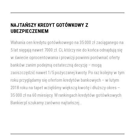
NAJTAŃSZY KREDYT GOTÓWKOWY Z
UBEZPIECZENIEM
Wahania cen kredytu gotówkowego na 35 000 zł zaciąganego na
5 lat sięgają nawet 7000 zł. Ci, którzy nie do końca odnajdują się
w świecie oprocentowania i prowizji powinni porównać oferty
banków zanim podejmą ostateczną decyzję – mogą
zaoszczędzić nawet 1/5 pożyczanej kwoty. Po raz kolejny w tym
roku przyglądamy się ofertom kredytów bankowych – w lutym
2018 roku na tapet wzięliśmy większą kwotę i dłuższy okres –
35 000 zł na 60 miesięcy. W rankingach kredytów gotówkowych
Bankier.pl szukamy zarówno najtańszej...