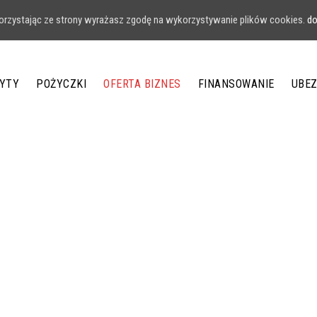
 Korzystając ze strony wyrażasz zgodę na wykorzystywanie plików cookies.
do
YTY
POŻYCZKI
OFERTA BIZNES
FINANSOWANIE
UBEZ