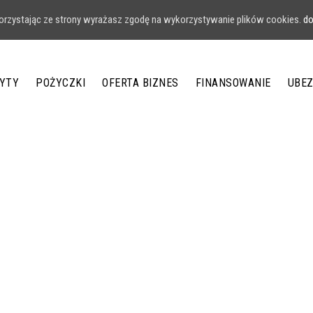
 Korzystając ze strony wyrażasz zgodę na wykorzystywanie plików cookies.
do
YTY
POŻYCZKI
OFERTA BIZNES
FINANSOWANIE
UBEZ