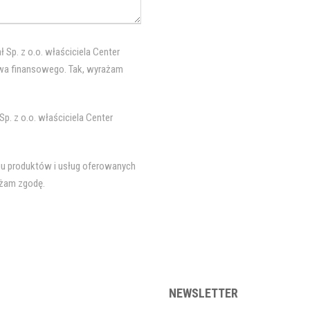
Sp. z o.o. właściciela Center
wa finansowego. Tak, wyrażam
p. z o.o. właściciela Center
u produktów i usług oferowanych
rażam zgodę.
NEWSLETTER