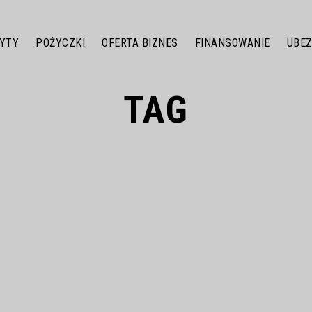
dowiedz się więcej.
Ok, rozumiem
YTY
POŻYCZKI
OFERTA BIZNES
FINANSOWANIE
UBEZ
TAG
center finanse