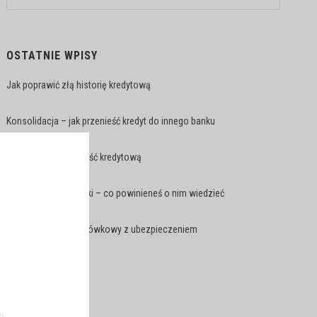
OSTATNIE WPISY
Jak poprawić złą historię kredytową
Konsolidacja – jak przenieść kredyt do innego banku
Jak podnieść zdolność kredytową
Leasing konsumencki – co powinieneś o nim wiedzieć
Najtańszy kredyt gotówkowy z ubezpieczeniem
ARCHIWA