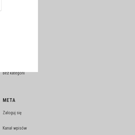
sierpień 2018
maj 2018
marzec 2018
KATEGORIE
Bez kategorii
META
Zaloguj się
Kanał wpisów