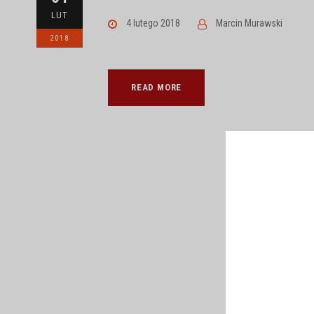
LUT
4 lutego 2018
Marcin Murawski
2018
READ MORE